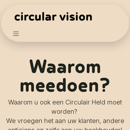
Skip to Content
Waarom
meedoen?
Waarom u ook een Circulair Held moet
worden?
We vroegen het aan uw klanten, andere
opticiens en zelfs aan uw boekhouder!